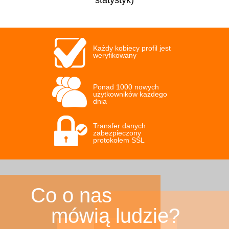
Każdy kobiecy profil jest
weryfikowany
Ponad 1000 nowych
użytkowników każdego
dnia
Transfer danych
zabezpieczony
protokołem SSL
Co o nas
mówią ludzie?