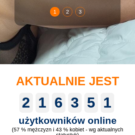
1
2
3
AKTUALNIE JEST
2
1
6
3
5
1
użytkowników online
(57 % mężczyzn i 43 % kobiet - wg aktualnych
statystyk)